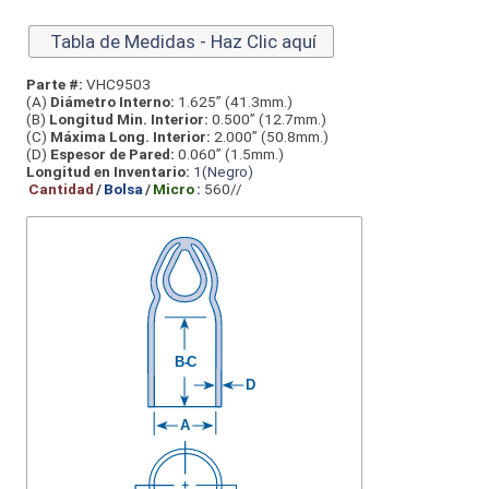
Tabla de Medidas - Haz Clic aquí
Parte #:
VHC9503
(A)
Diámetro Interno:
1.625” (41.3mm.)
(B)
Longitud Min. Interior:
0.500” (12.7mm.)
(C)
Máxima Long. Interior:
2.000” (50.8mm.)
(D)
Espesor de Pared:
0.060” (1.5mm.)
Longitud en Inventario:
1(Negro)
Cantidad
/
Bolsa
/
Micro
:
560//