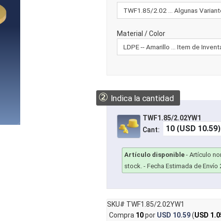
Material / Color
②
Indica la cantidad
TWF1.85/2.02YW1
Cant:
Artículo disponible
-
Artículo n
stock.
- Fecha Estimada de Envío 
SKU# TWF1.85/2.02YW1
Compra
10
por
USD 10.59
(
USD 1.0