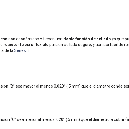
leno
son económicos y tienen una
doble función de sellado
ya que pu
no
resistente pero flexible
para un sellado seguro, y aún así fácil de r
na de la
Series T
.
ión “B” sea mayor al menos 0.020” (.5 mm) que el diámetro donde s
sión “C” sea menor al menos .020” (.5 mm) que el diámetro a cubrir