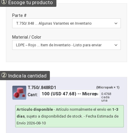
①
Escoge tu producto
Parte #
Material / Color
②
Indica la cantidad
T.750/.848RD1
(Micropak × 1)
0.4768
Cant:
cada
una
Artículo disponible
-
Artículo normalmente el envío en
1-3
días
, sujeto a disponibilidad de stock.
- Fecha Estimada de
Envío 2026-08-10