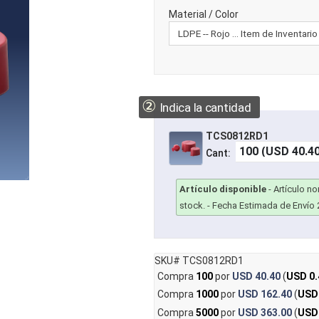
Material / Color
②
Indica la cantidad
TCS0812RD1
Cant:
Artículo disponible
-
Artículo n
stock.
- Fecha Estimada de Envío 
SKU# TCS0812RD1
Compra
100
por
USD 40.40
(
USD 0.
Compra
1000
por
USD 162.40
(
USD
Compra
5000
por
USD 363.00
(
USD