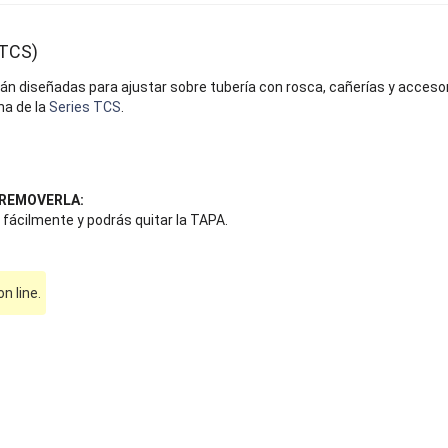
(TCS)
án diseñadas para ajustar sobre tubería con rosca, cañerías y accesor
na de la
Series TCS
.
L REMOVERLA:
o fácilmente y podrás quitar la TAPA.
 line.