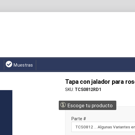
Muestras
Tapa con jalador para ros
SKU
TCS0812RD1
①
Escoge tu producto
Parte #