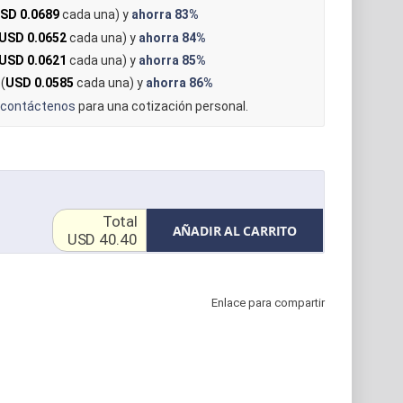
SD 0.0689
cada una) y
ahorra
83%
USD 0.0652
cada una) y
ahorra
84%
USD 0.0621
cada una) y
ahorra
85%
(
USD 0.0585
cada una) y
ahorra
86%
contáctenos
para una cotización personal.
Total
AÑADIR AL CARRITO
USD 40.40
Enlace para compartir