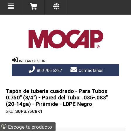
INICIAR SESIÓN
800.706.6227
Contáctanos
Tapón de tubería cuadrado - Para Tubos
0.750" (3/4") - Pared del Tubo: .035-.083"
(20-14ga) - Pirámide - LDPE Negro
SKU
SQPS.75CBK1
①
Escoge tu producto