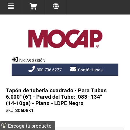
INICIAR SESIÓN
800.706.6227
Contáctanos
Tapón de tubería cuadrado - Para Tubos
6.000" (6") - Pared del Tubo: .083-.134"
(14-10ga) - Plano - LDPE Negro
SKU
SQ6DBK1
①
Escoge tu producto