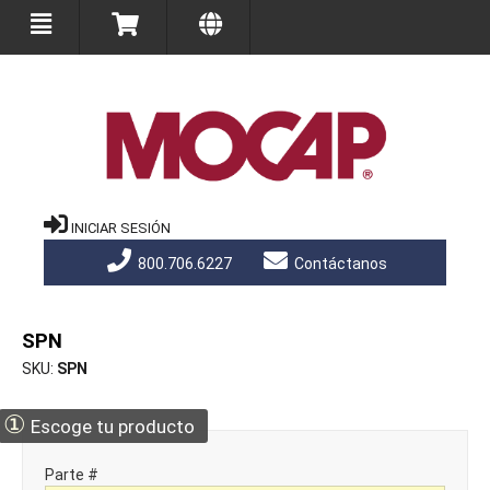
INICIAR SESIÓN
800.706.6227
Contáctanos
SPN
SKU
SPN
①
Escoge tu producto
Parte #