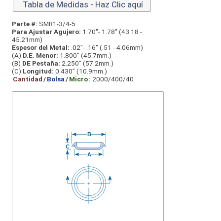
Tabla de Medidas - Haz Clic aquí
Parte #:
SMR1-3/4-5
Para Ajustar Agujero:
1.70"- 1.78" (43.18 -
45.21mm)
Espesor del Metal:
.02"- .16" (.51 - 4.06mm)
(A)
D.E. Menor:
1.800” (45.7mm.)
(B)
DE Pestaña:
2.250” (57.2mm.)
(C)
Longitud:
0.430” (10.9mm.)
Cantidad
/
Bolsa
/
Micro
:
2000/400/40