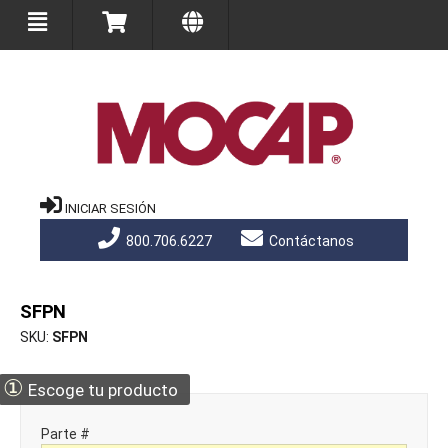
INICIAR SESIÓN
800.706.6227
Contáctanos
SFPN
SKU
SFPN
①
Escoge tu producto
Parte #