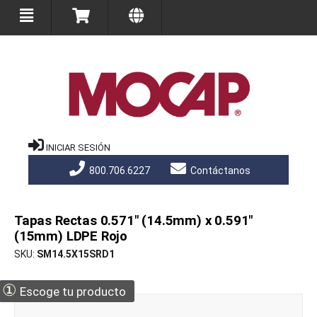
INICIAR SESIÓN
800.706.6227
Contáctanos
Tapas Rectas 0.571" (14.5mm) x 0.591"
(15mm) LDPE Rojo
SKU
SM14.5X15SRD1
①
Escoge tu producto