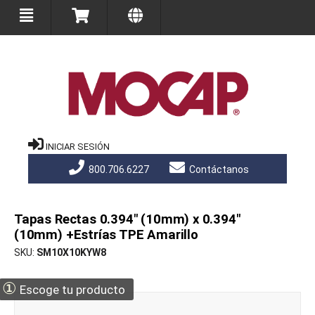
INICIAR SESIÓN
800.706.6227
Contáctanos
Tapas Rectas 0.394" (10mm) x 0.394"
(10mm) +Estrías TPE Amarillo
SKU
SM10X10KYW8
①
Escoge tu producto