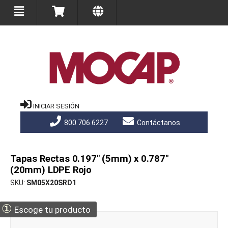
INICIAR SESIÓN
800.706.6227
Contáctanos
Tapas Rectas 0.197" (5mm) x 0.787"
(20mm) LDPE Rojo
SKU
SM05X20SRD1
①
Escoge tu producto