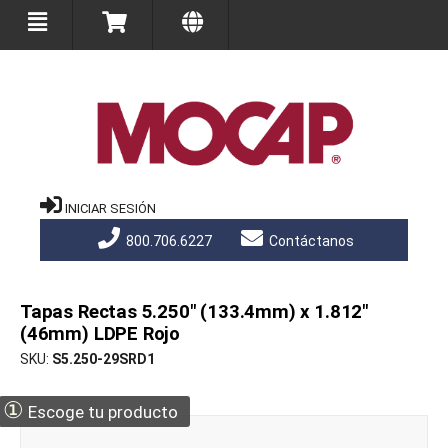
INICIAR SESIÓN
800.706.6227
Contáctanos
Tapas Rectas 5.250" (133.4mm) x 1.812"
(46mm) LDPE Rojo
SKU
S5.250-29SRD1
①
Escoge tu producto