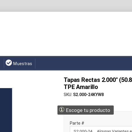
Muestras
Tapas Rectas 2.000" (50.
TPE Amarillo
SKU
S2.000-24KYW8
①
Escoge tu producto
Parte #