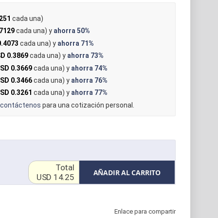
251
cada una)
7129
cada una) y
ahorra
50%
.4073
cada una) y
ahorra
71%
D 0.3869
cada una) y
ahorra
73%
SD 0.3669
cada una) y
ahorra
74%
SD 0.3466
cada una) y
ahorra
76%
SD 0.3261
cada una) y
ahorra
77%
contáctenos
para una cotización personal.
Total
AÑADIR AL CARRITO
USD 14.25
Enlace para compartir