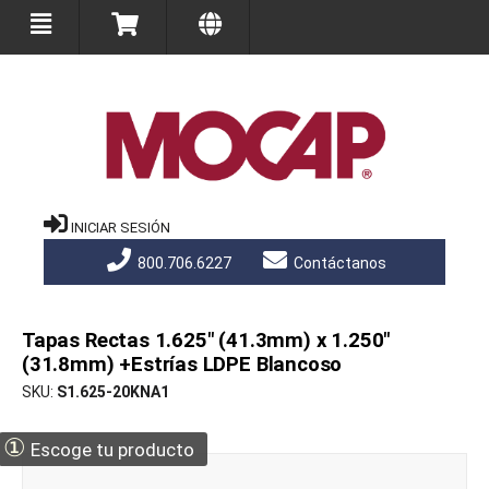
INICIAR SESIÓN
800.706.6227
Contáctanos
Tapas Rectas 1.625" (41.3mm) x 1.250"
(31.8mm) +Estrías LDPE Blancoso
SKU
S1.625-20KNA1
①
Escoge tu producto