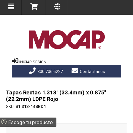
INICIAR SESIÓN
800.706.6227
Contáctanos
Tapas Rectas 1.313" (33.4mm) x 0.875"
(22.2mm) LDPE Rojo
SKU
S1.313-14SRD1
①
Escoge tu producto