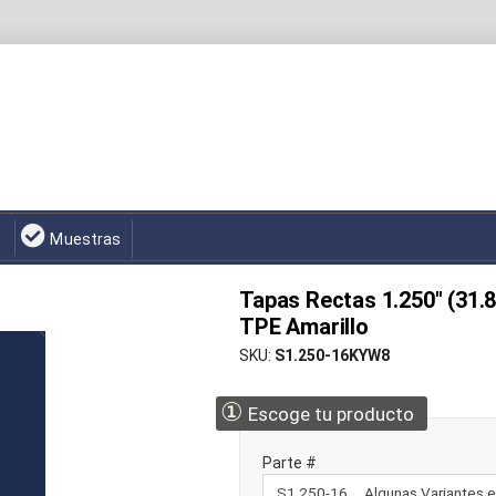
Muestras
Tapas Rectas 1.250" (31.
TPE Amarillo
SKU
S1.250-16KYW8
①
Escoge tu producto
Parte #