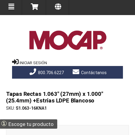
INICIAR SESIÓN
800.706.6227
Contáctanos
Tapas Rectas 1.063" (27mm) x 1.000"
(25.4mm) +Estrías LDPE Blancoso
SKU
S1.063-16KNA1
①
Escoge tu producto