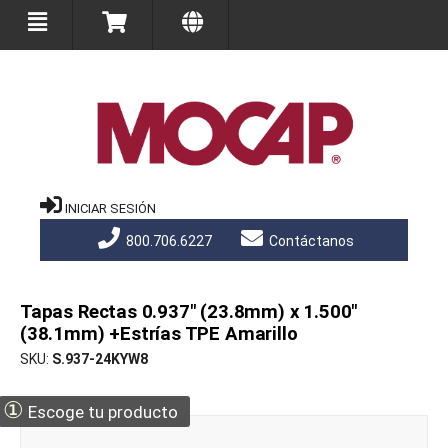
INICIAR SESIÓN
800.706.6227
Contáctanos
Tapas Rectas 0.937" (23.8mm) x 1.500"
(38.1mm) +Estrías TPE Amarillo
SKU
S.937-24KYW8
①
Escoge tu producto