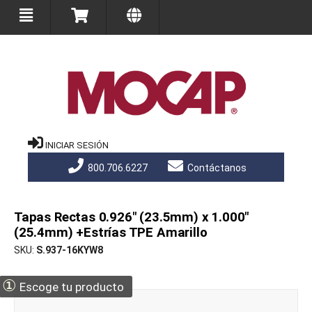
INICIAR SESIÓN
800.706.6227
Contáctanos
Tapas Rectas 0.926" (23.5mm) x 1.000"
(25.4mm) +Estrías TPE Amarillo
SKU
S.937-16KYW8
①
Escoge tu producto