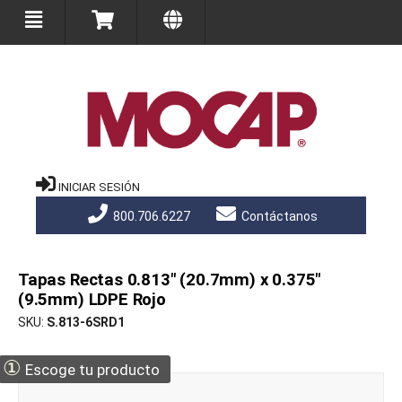
INICIAR SESIÓN
800.706.6227
Contáctanos
Tapas Rectas 0.813" (20.7mm) x 0.375"
(9.5mm) LDPE Rojo
SKU
S.813-6SRD1
①
Escoge tu producto