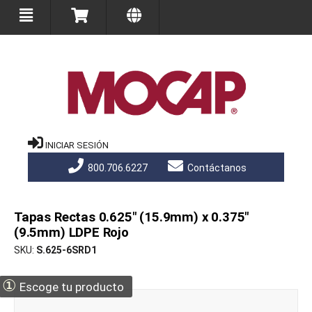
INICIAR SESIÓN
800.706.6227
Contáctanos
Tapas Rectas 0.625" (15.9mm) x 0.375"
(9.5mm) LDPE Rojo
SKU
S.625-6SRD1
①
Escoge tu producto