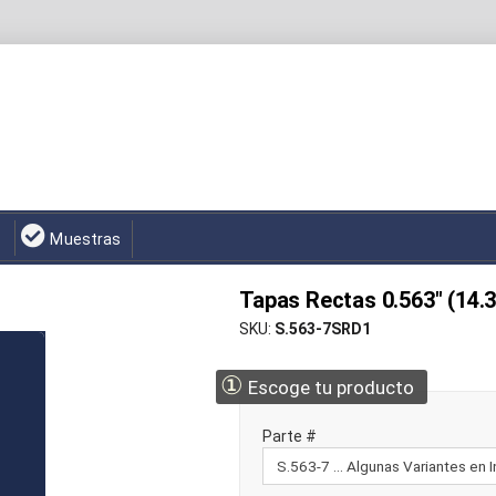
Muestras
Tapas Rectas 0.563" (14.
SKU
S.563-7SRD1
①
Escoge tu producto
Parte #