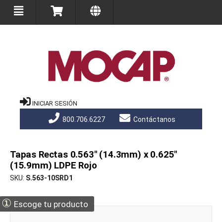
INICIAR SESIÓN
800.706.6227
Contáctanos
Tapas Rectas 0.563" (14.3mm) x 0.625"
(15.9mm) LDPE Rojo
SKU
S.563-10SRD1
①
Escoge tu producto