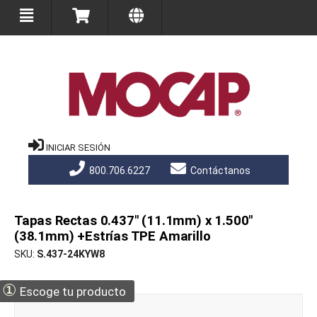
INICIAR SESIÓN
800.706.6227
Contáctanos
Tapas Rectas 0.437" (11.1mm) x 1.500"
(38.1mm) +Estrías TPE Amarillo
SKU
S.437-24KYW8
①
Escoge tu producto