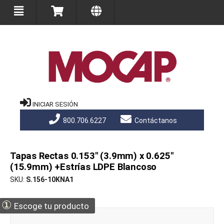
INICIAR SESIÓN
800.706.6227
Contáctanos
Tapas Rectas 0.153" (3.9mm) x 0.625"
(15.9mm) +Estrías LDPE Blancoso
SKU
S.156-10KNA1
①
Escoge tu producto