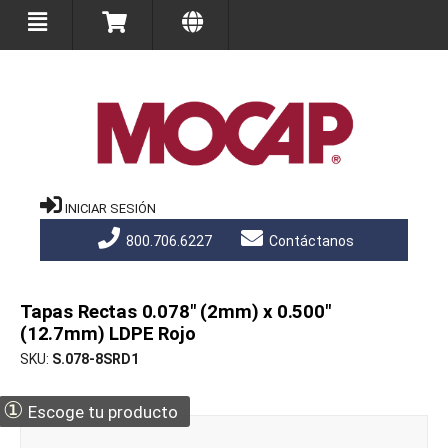
INICIAR SESIÓN
800.706.6227
Contáctanos
Tapas Rectas 0.078" (2mm) x 0.500"
(12.7mm) LDPE Rojo
SKU
S.078-8SRD1
①
Escoge tu producto