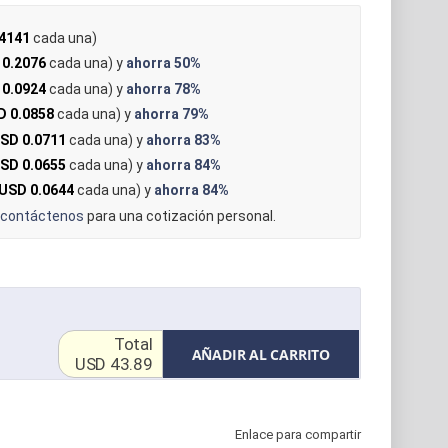
4141
cada una)
 0.2076
cada una) y
ahorra
50%
 0.0924
cada una) y
ahorra
78%
D 0.0858
cada una) y
ahorra
79%
SD 0.0711
cada una) y
ahorra
83%
SD 0.0655
cada una) y
ahorra
84%
USD 0.0644
cada una) y
ahorra
84%
contáctenos
para una cotización personal.
Total
AÑADIR AL CARRITO
USD 43.89
Enlace para compartir