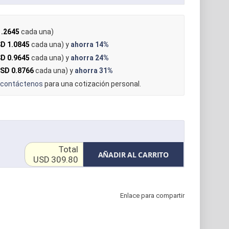
.2645
cada una)
D 1.0845
cada una) y
ahorra
14%
D 0.9645
cada una) y
ahorra
24%
SD 0.8766
cada una) y
ahorra
31%
contáctenos
para una cotización personal.
Total
AÑADIR AL CARRITO
USD 309.80
Enlace para compartir