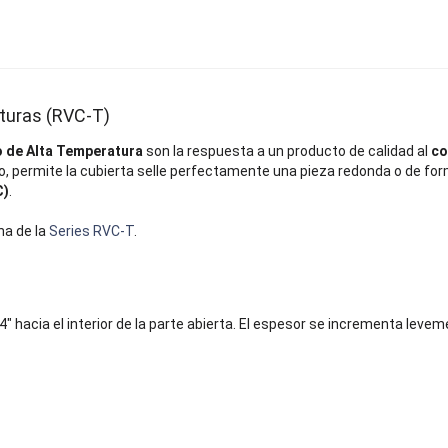
turas (RVC-T)
o de Alta Temperatura
son la respuesta a un producto de calidad al
co
o, permite la cubierta selle perfectamente una pieza redonda o de forma
C)
.
na de la
Series RVC-T
.
hacia el interior de la parte abierta. El espesor se incrementa levem