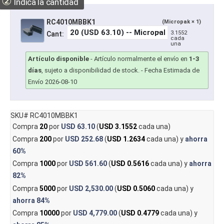
②
Indica la cantidad
RC4010MBBK1
(Micropak × 1)
3.1552
Cant:
cada
una
Artículo disponible
-
Artículo normalmente el envío en
1-3
días
, sujeto a disponibilidad de stock.
- Fecha Estimada de
Envío 2026-08-10
SKU# RC4010MBBK1
Compra
20
por
USD 63.10
(
USD 3.1552
cada una)
Compra
200
por
USD 252.68
(
USD 1.2634
cada una) y
ahorra
60%
Compra
1000
por
USD 561.60
(
USD 0.5616
cada una) y
ahorra
82%
Compra
5000
por
USD 2,530.00
(
USD 0.5060
cada una) y
ahorra
84%
Compra
10000
por
USD 4,779.00
(
USD 0.4779
cada una) y