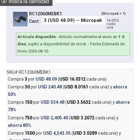
②
Indica la cantidad
RC12060MEBK1
(Micropak × 1)
16.0312
Cant:
cada
una
Artículo disponible
-
Artículo normalmente el envío en
1-3
días
, sujeto a disponibilidad de stock.
- Fecha Estimada de
Envío 2026-08-10
SKU# RC12060MEBK1
Compra
3
por
USD 48.09
(
USD 16.0312
cada una)
Compra
30
por
USD 240.48
(
USD 8.0161
cada una) y
ahorra
50%
Compra
150
por
USD 534.48
(
USD 3.5632
cada una) y
ahorra
78%
Compra
750
por
USD 2,405.40
(
USD 3.2072
cada una) y
ahorra
80%
Compra
1500
por
USD 4,543.35
(
USD 3.0289
cada una) y