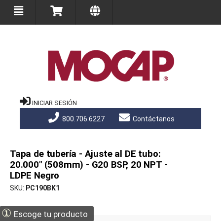
INICIAR SESIÓN
800.706.6227
Contáctanos
Tapa de tubería - Ajuste al DE tubo:
20.000" (508mm) - G20 BSP, 20 NPT -
LDPE Negro
SKU
PC190BK1
①
Escoge tu producto