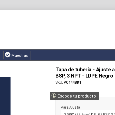
Muestras
Tapa de tubería - Ajuste a
BSP, 3 NPT - LDPE Negro
SKU
PC144BK1
①
Escoge tu producto
Para Ajusta