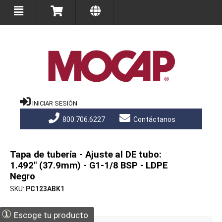
INICIAR SESIÓN
800.706.6227
Contáctanos
Tapa de tubería - Ajuste al DE tubo:
1.492" (37.9mm) - G1-1/8 BSP - LDPE
Negro
SKU
PC123ABK1
①
Escoge tu producto