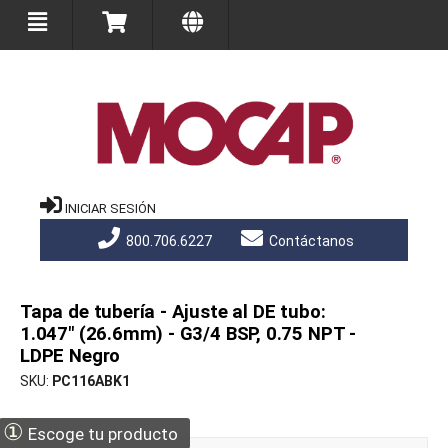
INICIAR SESIÓN
800.706.6227
Contáctanos
Tapa de tubería - Ajuste al DE tubo:
1.047" (26.6mm) - G3/4 BSP, 0.75 NPT -
LDPE Negro
SKU
PC116ABK1
①
Escoge tu producto