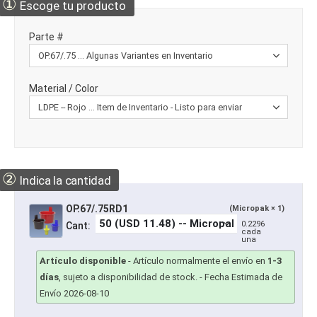
①
Escoge tu producto
Parte #
Material / Color
②
Indica la cantidad
OP.67/.75RD1
(Micropak × 1)
0.2296
Cant:
cada
una
Artículo disponible
-
Artículo normalmente el envío en
1-3
días
, sujeto a disponibilidad de stock.
- Fecha Estimada de
Envío 2026-08-10