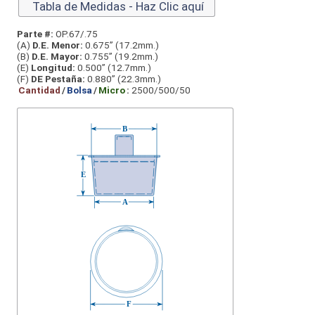
Tabla de Medidas - Haz Clic aquí
Parte #:
OP.67/.75
(A)
D.E. Menor:
0.675” (17.2mm.)
(B)
D.E. Mayor:
0.755” (19.2mm.)
(E)
Longitud:
0.500” (12.7mm.)
(F)
DE Pestaña:
0.880” (22.3mm.)
Cantidad
/
Bolsa
/
Micro
:
2500/500/50