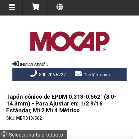
INICIAR SESIÓN
800.706.6227
Contáctanos
Tapón cónico de EPDM 0.313-0.562" (8.0-
14.3mm) - Para Ajustar en: 1/2 9/16
Estándar, M12 M14 Métrico
SKU
MEP.313/562
①
Selecciona tu producto