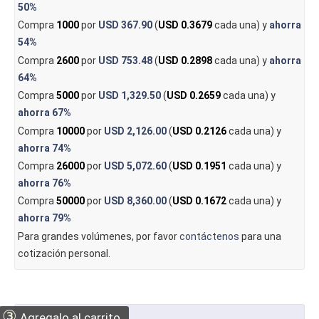
50%
Compra
1000
por
USD 367.90
(
USD 0.3679
cada una) y
ahorra
54%
Compra
2600
por
USD 753.48
(
USD 0.2898
cada una) y
ahorra
64%
Compra
5000
por
USD 1,329.50
(
USD 0.2659
cada una) y
ahorra
67%
Compra
10000
por
USD 2,126.00
(
USD 0.2126
cada una) y
ahorra
74%
Compra
26000
por
USD 5,072.60
(
USD 0.1951
cada una) y
ahorra
76%
Compra
50000
por
USD 8,360.00
(
USD 0.1672
cada una) y
ahorra
79%
Para grandes volúmenes, por favor
contáctenos
para una
cotización personal.
③
Agregalo al carrito