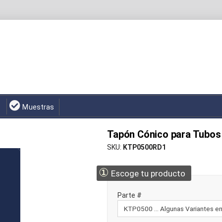
Muestras
Tapón Cónico para Tubos 
SKU
KTP0500RD1
①
Escoge tu producto
Parte #