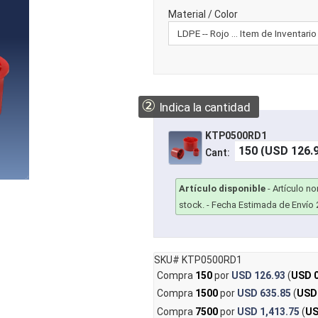
Material / Color
②
Indica la cantidad
KTP0500RD1
Cant:
Artículo disponible
-
Artículo n
stock.
- Fecha Estimada de Envío 
SKU# KTP0500RD1
Compra
150
por
USD 126.93
(
USD 0
Compra
1500
por
USD 635.85
(
USD
Compra
7500
por
USD 1,413.75
(
US