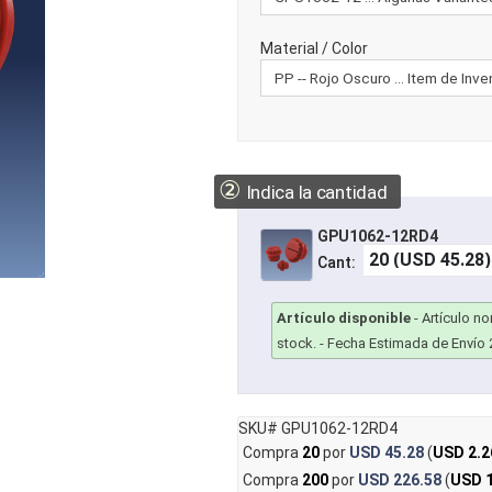
Material / Color
②
Indica la cantidad
GPU1062-12RD4
Cant:
Artículo disponible
-
Artículo n
stock.
- Fecha Estimada de Envío 
SKU# GPU1062-12RD4
Compra
20
por
USD 45.28
(
USD 2.2
Compra
200
por
USD 226.58
(
USD 1