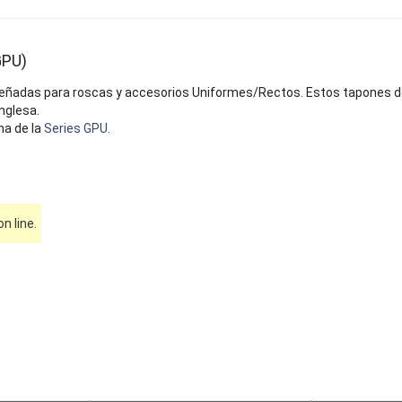
GPU)
eñadas para roscas y accesorios Uniformes/Rectos. Estos tapones d
nglesa.
na de la
Series GPU
.
 line.