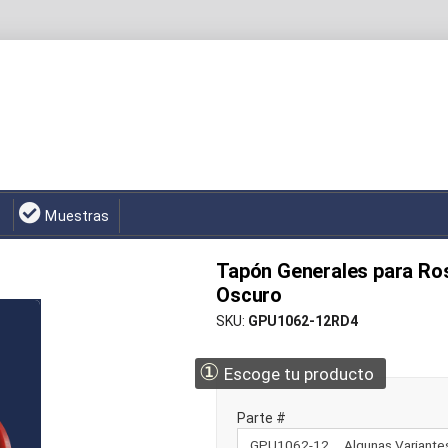
Muestras
Tapón Generales para Ros
Oscuro
SKU
GPU1062-12RD4
①
Escoge tu producto
Parte #