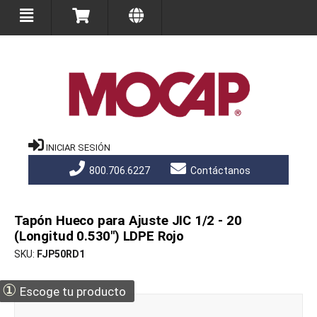
INICIAR SESIÓN
800.706.6227
Contáctanos
Tapón Hueco para Ajuste JIC 1/2 - 20
(Longitud 0.530") LDPE Rojo
SKU
FJP50RD1
①
Escoge tu producto