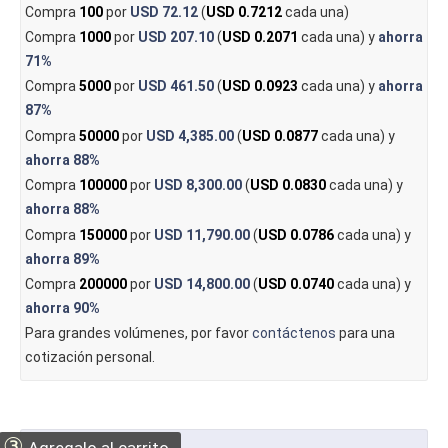
Compra
100
por
USD 72.12
(
USD 0.7212
cada una)
Compra
1000
por
USD 207.10
(
USD 0.2071
cada una) y
ahorra
71%
Compra
5000
por
USD 461.50
(
USD 0.0923
cada una) y
ahorra
87%
Compra
50000
por
USD 4,385.00
(
USD 0.0877
cada una) y
ahorra
88%
Compra
100000
por
USD 8,300.00
(
USD 0.0830
cada una) y
ahorra
88%
Compra
150000
por
USD 11,790.00
(
USD 0.0786
cada una) y
ahorra
89%
Compra
200000
por
USD 14,800.00
(
USD 0.0740
cada una) y
ahorra
90%
Para grandes volúmenes, por favor
contáctenos
para una
cotización personal.
③
Agregalo al carrito