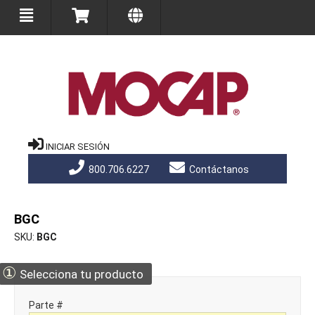
INICIAR SESIÓN
800.706.6227
Contáctanos
BGC
SKU
BGC
①
Selecciona tu producto
Parte #