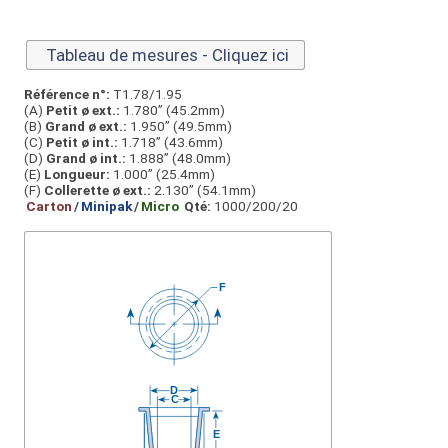
Tableau de mesures - Cliquez ici
Référence n°:
T1.78/1.95
(A)
Petit ø ext.:
1.780” (45.2mm)
(B)
Grand ø ext.:
1.950” (49.5mm)
(C)
Petit ø int.:
1.718” (43.6mm)
(D)
Grand ø int.:
1.888” (48.0mm)
(E)
Longueur:
1.000” (25.4mm)
(F)
Collerette ø ext.:
2.130” (54.1mm)
Carton
/
Minipak
/
Micro
Qté:
1000/200/20