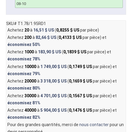
08-10
SKU# T1.78/1.95RD1
Achetez
20
à
16,51 $ US
(
0,8255 $ US
par pièce)
Achetez
200
à
82,66 $ US
(
0,4133 $ US
par pièce) et
économisez
50%
Achetez
1000
à
183,90 $ US
(
0,1839 $ US
par pièce) et
économisez
78%
Achetez
10000
à
1 749,00 $ US
(
0,1749 $ US
par pièce) et
économisez
79%
Achetez
20000
à
3 318,00 $ US
(
0,1659 $ US
par pièce) et
économisez
80%
Achetez
30000
à
4 701,00 $ US
(
0,1567 $ US
par pièce) et
économisez
81%
Achetez
40000
à
5 904,00 $ US
(
0,1476 $ US
par pièce) et
économisez
82%
Pour des grandes quantités, merci de
nous contacter
pour un
devis personnalisé.