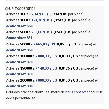
SKU# TCS0625RD1
Achetez
100
à
37,14 $ US
(
0,3714 $ US
par pièce)
Achetez
1000
à
124,70 $ US
(
0,1247 $ US
par pièce) et
économisez
66%
Achetez
5000
à
280,00 $ US
(
0,0560 $ US
par pièce) et
économisez
85%
Achetez
50000
à
2 665,00 $ US
(
0,0533 $ US
par pièce) et
économisez
86%
Achetez
100000
à
5 000,00 $ US
(
0,0500 $ US
par pièce) et
économisez
87%
Achetez
150000
à
7 140,00 $ US
(
0,0476 $ US
par pièce) et
économisez
87%
Achetez
200000
à
9 000,00 $ US
(
0,0450 $ US
par pièce) et
économisez
88%
Pour des grandes quantités, merci de
nous contacter
pour un
devis personnalisé.