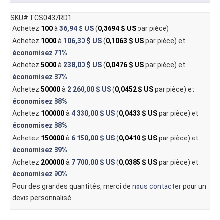
SKU# TCS0437RD1
Achetez
100
à
36,94 $ US
(
0,3694 $ US
par pièce)
Achetez
1000
à
106,30 $ US
(
0,1063 $ US
par pièce) et
économisez
71%
Achetez
5000
à
238,00 $ US
(
0,0476 $ US
par pièce) et
économisez
87%
Achetez
50000
à
2 260,00 $ US
(
0,0452 $ US
par pièce) et
économisez
88%
Achetez
100000
à
4 330,00 $ US
(
0,0433 $ US
par pièce) et
économisez
88%
Achetez
150000
à
6 150,00 $ US
(
0,0410 $ US
par pièce) et
économisez
89%
Achetez
200000
à
7 700,00 $ US
(
0,0385 $ US
par pièce) et
économisez
90%
Pour des grandes quantités, merci de
nous contacter
pour un
devis personnalisé.