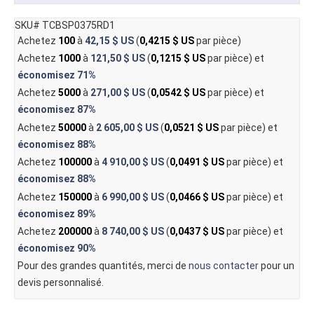
SKU# TCBSP0375RD1
Achetez
100
à
42,15 $ US
(
0,4215 $ US
par pièce)
Achetez
1000
à
121,50 $ US
(
0,1215 $ US
par pièce) et
économisez
71%
Achetez
5000
à
271,00 $ US
(
0,0542 $ US
par pièce) et
économisez
87%
Achetez
50000
à
2 605,00 $ US
(
0,0521 $ US
par pièce) et
économisez
88%
Achetez
100000
à
4 910,00 $ US
(
0,0491 $ US
par pièce) et
économisez
88%
Achetez
150000
à
6 990,00 $ US
(
0,0466 $ US
par pièce) et
économisez
89%
Achetez
200000
à
8 740,00 $ US
(
0,0437 $ US
par pièce) et
économisez
90%
Pour des grandes quantités, merci de
nous contacter
pour un
devis personnalisé.