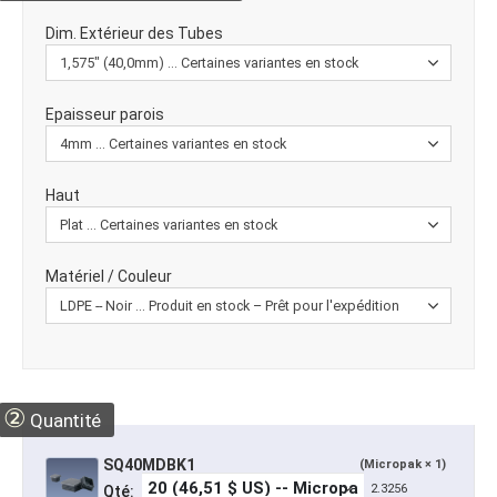
Dim. Extérieur des Tubes
Epaisseur parois
Haut
Matériel / Couleur
②
Quantité
SQ40MDBK1
(Micropak × 1)
2.3256
Qté: