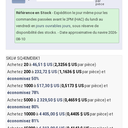
par
pièce
Référence en Stock
-
Expédition le jour même pour les
commandes passées avant le 2PM (HAC) du lundi au
vendredi en
jours ouvrables jours
, sous réserve de
disponibilité des stocks.
- Date approximative du navire 2026-
08-10
SKU# SQ40MDBK1
Achetez
20
à
46,51 $ US
(
2,3256 $ US
par pièce)
Achetez
200
à
232,72 $ US
(
1,1636 $ US
par pièce) et
économisez
50%
Achetez
1000
à
517,30 $ US
(
0,5173 $ US
par pièce) et
économisez
78%
Achetez
5000
à
2 329,50 $ US
(
0,4659 $ US
par pièce) et
économisez
80%
Achetez
10000
à
4 405,00 $ US
(
0,4405 $ US
par pièce) et
économisez
81%