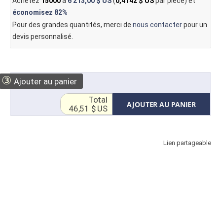
Achetez
15000
à
6 213,00 $ US
(
0,4142 $ US
par pièce) et
économisez
82%
Pour des grandes quantités, merci de
nous contacter
pour un
devis personnalisé.
③
Ajouter au panier
Total
AJOUTER AU PANIER
46,51 $ US
Lien partageable