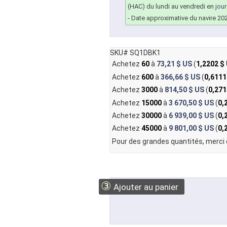
(HAC) du lundi au vendredi en
jou
- Date approximative du navire 20
SKU# SQ1DBK1
Achetez
60
à
73,21 $ US
(
1,2202 $
Achetez
600
à
366,66 $ US
(
0,6111
Achetez
3000
à
814,50 $ US
(
0,271
Achetez
15000
à
3 670,50 $ US
(
0,
Achetez
30000
à
6 939,00 $ US
(
0,
Achetez
45000
à
9 801,00 $ US
(
0,
Pour des grandes quantités, merci
③
Ajouter au panier