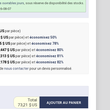
rs ouvrables jours
, sous réserve de disponibilité des stocks.
26-08-07
 US
par pièce)
 $ US
par pièce) et
économisez
50%
5 $ US
par pièce) et
économisez
78%
2447 $ US
par pièce) et
économisez
80%
2313 $ US
par pièce) et
économisez
81%
2178 $ US
par pièce) et
économisez
82%
 de
nous contacter
pour un devis personnalisé.
Total
AJOUTER AU PANIER
73,21 $ US