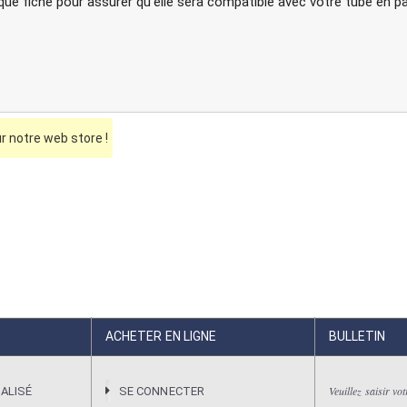
que fiche pour assurer qu'elle sera compatible avec votre tube en par
 notre web store !
ACHETER EN LIGNE
BULLETIN
Veuillez saisir vo
ALISÉ
SE CONNECTER