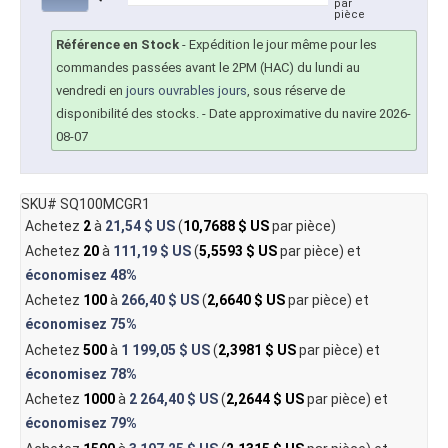
par
pièce
Référence en Stock
-
Expédition le jour même pour les
commandes passées avant le 2PM (HAC) du lundi au
vendredi en
jours ouvrables jours
, sous réserve de
disponibilité des stocks.
- Date approximative du navire 2026-
08-07
SKU# SQ100MCGR1
Achetez
2
à
21,54 $ US
(
10,7688 $ US
par pièce)
Achetez
20
à
111,19 $ US
(
5,5593 $ US
par pièce) et
économisez
48%
Achetez
100
à
266,40 $ US
(
2,6640 $ US
par pièce) et
économisez
75%
Achetez
500
à
1 199,05 $ US
(
2,3981 $ US
par pièce) et
économisez
78%
Achetez
1000
à
2 264,40 $ US
(
2,2644 $ US
par pièce) et
économisez
79%