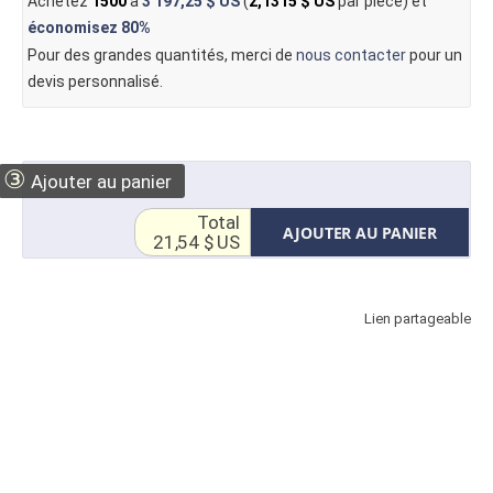
Achetez
1500
à
3 197,25 $ US
(
2,1315 $ US
par pièce) et
économisez
80%
Pour des grandes quantités, merci de
nous contacter
pour un
devis personnalisé.
③
Ajouter au panier
Total
AJOUTER AU PANIER
21,54 $ US
Lien partageable