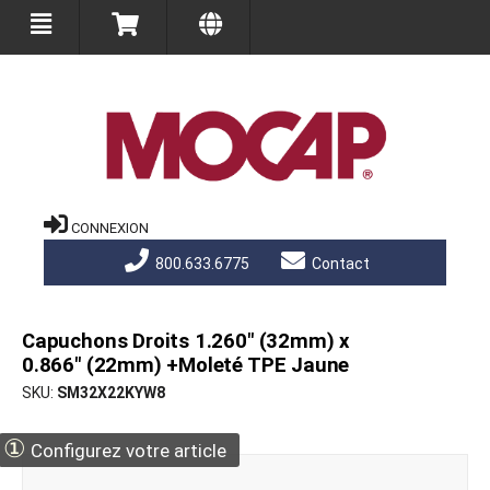
CONNEXION
800.633.6775
Contact
Capuchons Droits 1.260" (32mm) x
0.866" (22mm) +Moleté TPE Jaune
SKU
SM32X22KYW8
①
Configurez votre article