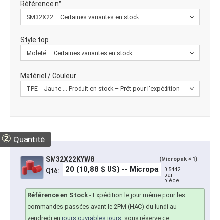
Référence n°
Style top
Matériel / Couleur
②
Quantité
SM32X22KYW8
(Micropak × 1)
0.5442
Qté:
par
pièce
Référence en Stock
-
Expédition le jour même pour les
commandes passées avant le 2PM (HAC) du lundi au
vendredi en
jours ouvrables jours
, sous réserve de